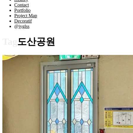
Contact
Portfolio
Project Map
Decoratif
@jyglss
Tag
도산공원